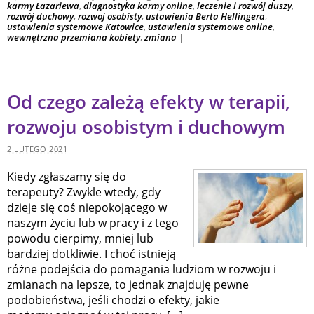
karmy Łazariewa
,
diagnostyka karmy online
,
leczenie i rozwój duszy
,
rozwój duchowy
,
rozwoj osobisty
,
ustawienia Berta Hellingera
,
ustawienia systemowe Katowice
,
ustawienia systemowe online
,
wewnętrzna przemiana kobiety
,
zmiana
|
Od czego zależą efekty w terapii,
rozwoju osobistym i duchowym
2 LUTEGO 2021
Kiedy zgłaszamy się do
terapeuty? Zwykle wtedy, gdy
dzieje się coś niepokojącego w
naszym życiu lub w pracy i z tego
powodu cierpimy, mniej lub
bardziej dotkliwie. I choć istnieją
różne podejścia do pomagania ludziom w rozwoju i
zmianach na lepsze, to jednak znajduję pewne
podobieństwa, jeśli chodzi o efekty, jakie