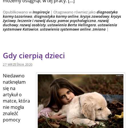
możemy osiągnąć w tej pracy. […]
Opublikowano w
Inspiracje
|
Otagowano również jako
diagnostyka
karmy Łazariewa
,
diagnostyka karmy online
,
kryzys zawodowy
,
kryzys
życiowy
,
leczenie i rozwój duszy
,
pomoc psychologiczna
,
rozwój
duchowy
,
rozwoj osobisty
,
ustawienia Berta Hellingera
,
ustawienia
systemowe Katowice
,
ustawienia systemowe online
,
zmiana
|
Gdy cierpią dzieci
27 WRZEŚNIA 2020
Niedawno
natknęłam
się na
artykuł o
matce, która
nie mogła
znaleźć
pomocy