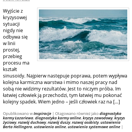
Wyjście z
kryzysowej
sytuacji
nigdy nie
odbywa się
w linii
prostej,
przebieg
procesu ma
kształt
sinusoidy. Najpierw następuje poprawa, potem wypływa
kolejna karmiczna warstwa i mimo naszej pracy nad
sobą nie widzimy rezultatów. Jest to niczym próba. Im
łatwiej człowiek ją przechodzi, tym łatwiej mu pokonać
kolejny spadek. Wiem jedno – jeśli człowiek raz na […]
Opublikowano w
Inspiracje
|
Otagowano również jako
diagnostyka
karmy Łazariewa
,
diagnostyka karmy online
,
kryzys zawodowy
,
kryzys
życiowy
,
rozwój duchowy
,
rozwój duszy
,
rozwoj osobisty
,
ustawienia
Berta Hellingera
,
ustawienia online
,
ustawienia systemowe online
|