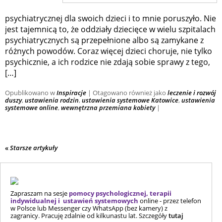
psychiatrycznej dla swoich dzieci i to mnie poruszyło. Nie
jest tajemnicą to, że oddziały dziecięce w wielu szpitalach
psychiatrycznych są przepełnione albo są zamykane z
różnych powodów. Coraz więcej dzieci choruje, nie tylko
psychicznie, a ich rodzice nie zdają sobie sprawy z tego,
[…]
Opublikowano w
Inspiracje
|
Otagowano również jako
leczenie i rozwój
duszy
,
ustawienia rodzin
,
ustawienia systemowe Katowice
,
ustawienia
systemowe online
,
wewnętrzna przemiana kobiety
|
«
Starsze artykuły
Zapraszam na sesje
pomocy psychologicznej, terapii
indywidualnej i ustawień systemowych
online - przez telefon
w Polsce lub Messenger czy WhatsApp (bez kamery) z
zagranicy. Pracuję zdalnie od kilkunastu lat. Szczegóły
tutaj