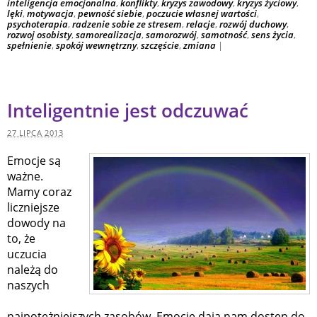
inteligencja emocjonalna
,
konflikty
,
kryzys zawodowy
,
kryzys życiowy
,
lęki
,
motywacja
,
pewność siebie
,
poczucie własnej wartości
,
psychoterapia
,
radzenie sobie ze stresem
,
relacje
,
rozwój duchowy
,
rozwoj osobisty
,
samorealizacja
,
samorozwój
,
samotność
,
sens życia
,
spełnienie
,
spokój wewnętrzny
,
szczęście
,
zmiana
|
Inteligentnie jest odczuwać
27 LIPCA 2013
Emocje są
ważne.
Mamy coraz
liczniejsze
dowody na
to, że
uczucia
należą do
naszych
najpotężniejszych zasobów. Emocje dają nam dostęp do