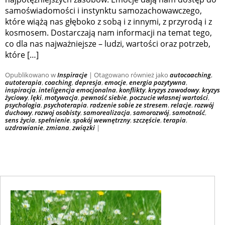
samoświadomości i instynktu samozachowawczego,
które wiążą nas głęboko z sobą i z innymi, z przyrodą i z
kosmosem. Dostarczają nam informacji na temat tego,
co dla nas najważniejsze – ludzi, wartości oraz potrzeb,
które […]
Opublikowano w
Inspiracje
|
Otagowano również jako
autocoaching
,
autoterapia
,
coaching
,
depresja
,
emocje
,
energia pozytywna
,
inspiracja
,
inteligencja emocjonalna
,
konflikty
,
kryzys zawodowy
,
kryzys
życiowy
,
lęki
,
motywacja
,
pewność siebie
,
poczucie własnej wartości
,
psychologia
,
psychoterapia
,
radzenie sobie ze stresem
,
relacje
,
rozwój
duchowy
,
rozwoj osobisty
,
samorealizacja
,
samorozwój
,
samotność
,
sens życia
,
spełnienie
,
spokój wewnętrzny
,
szczęście
,
terapia
,
uzdrawianie
,
zmiana
,
związki
|