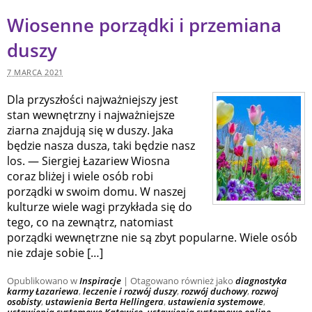
Wiosenne porządki i przemiana
duszy
7 MARCA 2021
Dla przyszłości najważniejszy jest
stan wewnętrzny i najważniejsze
ziarna znajdują się w duszy. Jaka
będzie nasza dusza, taki będzie nasz
los. — Siergiej Łazariew Wiosna
coraz bliżej i wiele osób robi
porządki w swoim domu. W naszej
kulturze wiele wagi przykłada się do
tego, co na zewnątrz, natomiast
porządki wewnętrzne nie są zbyt popularne. Wiele osób
nie zdaje sobie […]
Opublikowano w
Inspiracje
|
Otagowano również jako
diagnostyka
karmy Łazariewa
,
leczenie i rozwój duszy
,
rozwój duchowy
,
rozwoj
osobisty
,
ustawienia Berta Hellingera
,
ustawienia systemowe
,
ustawienia systemowe Katowice
,
ustawienia systemowe online
,