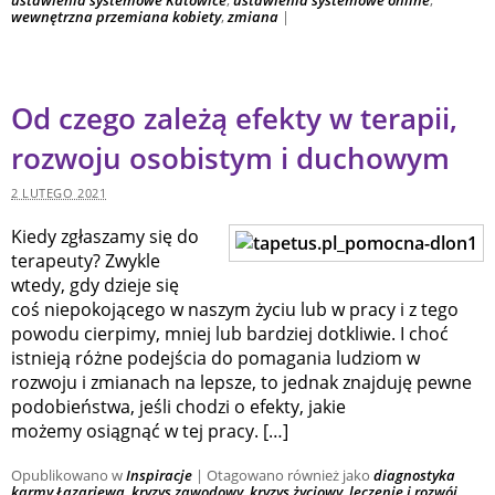
wewnętrzna przemiana kobiety
,
zmiana
|
Od czego zależą efekty w terapii,
rozwoju osobistym i duchowym
2 LUTEGO 2021
Kiedy zgłaszamy się do
terapeuty? Zwykle
wtedy, gdy dzieje się
coś niepokojącego w naszym życiu lub w pracy i z tego
powodu cierpimy, mniej lub bardziej dotkliwie. I choć
istnieją różne podejścia do pomagania ludziom w
rozwoju i zmianach na lepsze, to jednak znajduję pewne
podobieństwa, jeśli chodzi o efekty, jakie
możemy osiągnąć w tej pracy. […]
Opublikowano w
Inspiracje
|
Otagowano również jako
diagnostyka
karmy Łazariewa
,
kryzys zawodowy
,
kryzys życiowy
,
leczenie i rozwój