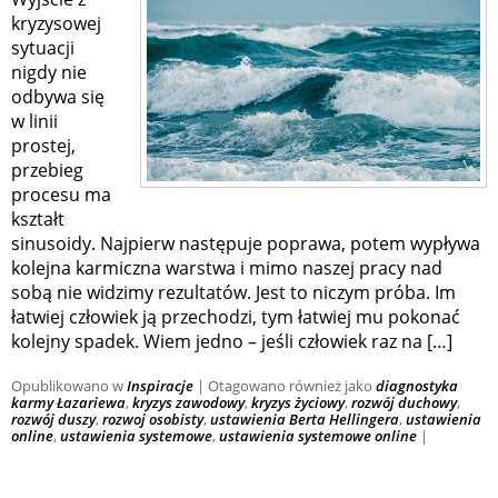
kryzysowej
sytuacji
nigdy nie
odbywa się
w linii
prostej,
przebieg
procesu ma
kształt
sinusoidy. Najpierw następuje poprawa, potem wypływa
kolejna karmiczna warstwa i mimo naszej pracy nad
sobą nie widzimy rezultatów. Jest to niczym próba. Im
łatwiej człowiek ją przechodzi, tym łatwiej mu pokonać
kolejny spadek. Wiem jedno – jeśli człowiek raz na […]
Opublikowano w
Inspiracje
|
Otagowano również jako
diagnostyka
karmy Łazariewa
,
kryzys zawodowy
,
kryzys życiowy
,
rozwój duchowy
,
rozwój duszy
,
rozwoj osobisty
,
ustawienia Berta Hellingera
,
ustawienia
online
,
ustawienia systemowe
,
ustawienia systemowe online
|