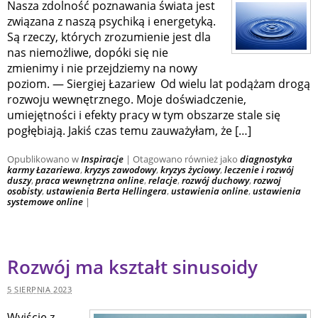
Nasza zdolność poznawania świata jest
związana z naszą psychiką i energetyką.
Są rzeczy, których zrozumienie jest dla
nas niemożliwe, dopóki się nie
zmienimy i nie przejdziemy na nowy
poziom. — Siergiej Łazariew Od wielu lat podążam drogą
rozwoju wewnętrznego. Moje doświadczenie,
umiejętności i efekty pracy w tym obszarze stale się
pogłębiają. Jakiś czas temu zauważyłam, że […]
Opublikowano w
Inspiracje
|
Otagowano również jako
diagnostyka
karmy Łazariewa
,
kryzys zawodowy
,
kryzys życiowy
,
leczenie i rozwój
duszy
,
praca wewnętrzna online
,
relacje
,
rozwój duchowy
,
rozwoj
osobisty
,
ustawienia Berta Hellingera
,
ustawienia online
,
ustawienia
systemowe online
|
Rozwój ma kształt sinusoidy
5 SIERPNIA 2023
Wyjście z